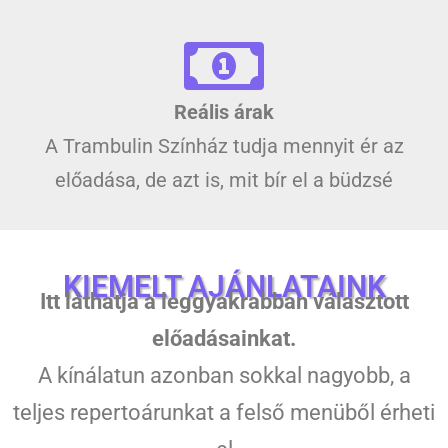
Reális árak
A Trambulin Színház tudja mennyit ér az
előadása, de azt is, mit bír el a büdzsé
KIEMELT AJÁNLATAINK
Itt láthatja a leggyakrabban választott
előadásainkat.
A kínálatun azonban sokkal nagyobb, a
teljes repertoárunkat a felső menüből érheti