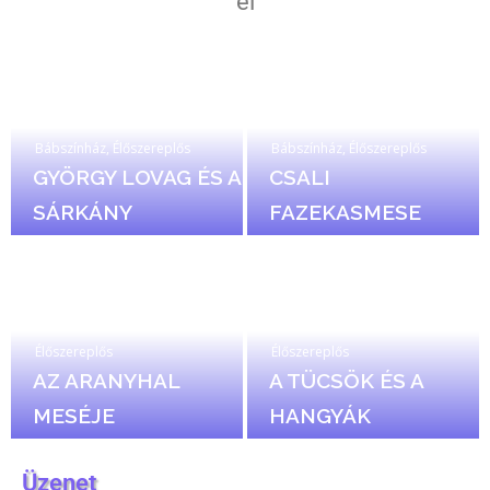
el
Bábszínház
,
Élőszereplős
Bábszínház
,
Élőszereplős
GYÖRGY LOVAG ÉS A
CSALI
SÁRKÁNY
FAZEKASMESE
Élőszereplős
Élőszereplős
AZ ARANYHAL
A TÜCSÖK ÉS A
MESÉJE
HANGYÁK
Üzenet