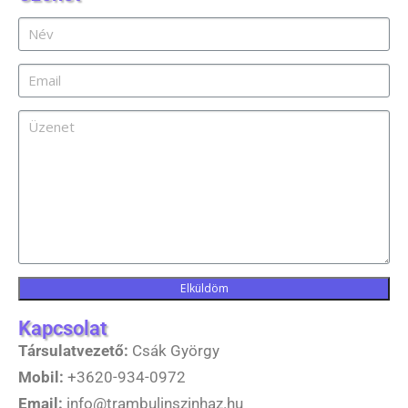
Elküldöm
Kapcsolat
Társulatvezető:
Csák György
Mobil:
+3620-934-0972
Email:
info@trambulinszinhaz.hu