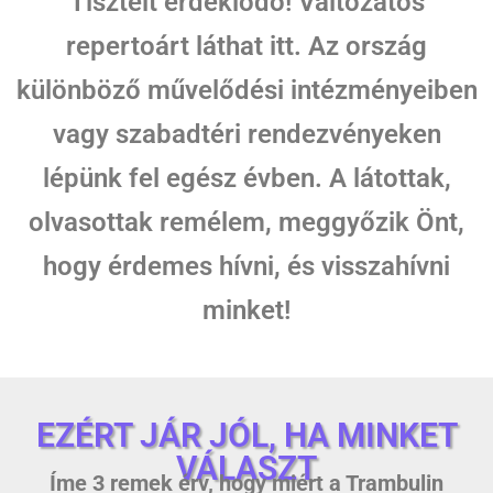
Tisztelt érdeklődő! Változatos
repertoárt láthat itt. Az ország
különböző művelődési intézményeiben
vagy szabadtéri rendezvényeken
lépünk fel egész évben. A látottak,
olvasottak remélem, meggyőzik Önt,
hogy érdemes hívni, és visszahívni
minket!
EZÉRT JÁR JÓL, HA MINKET
VÁLASZT
Íme 3 remek érv, hogy miért a Trambulin