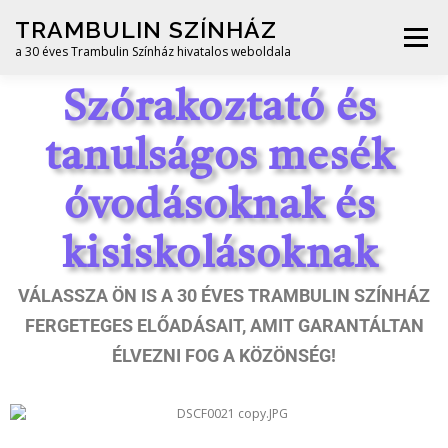
TRAMBULIN SZÍNHÁZ
Menü
a 30 éves Trambulin Színház hivatalos weboldala
Szórakoztató és
START
ÉLŐSZEREPLŐS
BÁBSZÍNHÁZAS
tanulságos mesék
GÓLYALÁBAS
MIKULÁSOS
KAPCSOLAT
óvodásoknak és
kisiskolásoknak
VÁLASSZA ÖN IS A 30 ÉVES TRAMBULIN SZÍNHÁZ
FERGETEGES ELŐADÁSAIT, AMIT GARANTÁLTAN
ÉLVEZNI FOG A KÖZÖNSÉG!