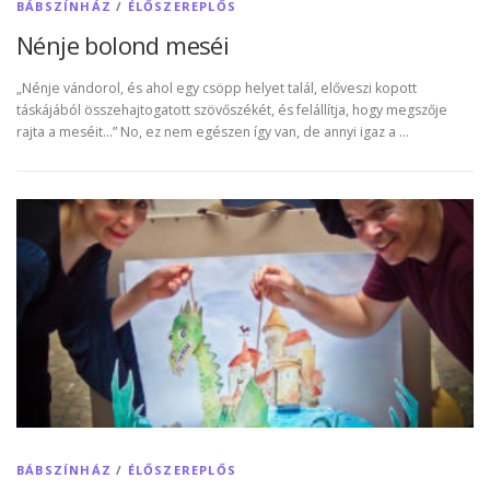
BÁBSZÍNHÁZ
/
ÉLŐSZEREPLŐS
Nénje bolond meséi
„Nénje vándorol, és ahol egy csöpp helyet talál, előveszi kopott
táskájából összehajtogatott szövőszékét, és felállítja, hogy megszője
rajta a meséit…” No, ez nem egészen így van, de annyi igaz a …
BÁBSZÍNHÁZ
/
ÉLŐSZEREPLŐS