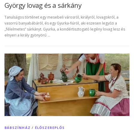
György lovag és a sárkány
Tanulságos történet egy mesebeli városról, királyról, lovagokról, a
vasorrú banyabábáról, és egy Gyurka-fiúról, aki eszesen legyőzi a
„félelmetes” sárkányt. Gyurka, a kondértisztogató legény lovag lesz és
elnyeri a király gyönyörű …
BÁBSZÍNHÁZ
/
ÉLŐSZEREPLŐS