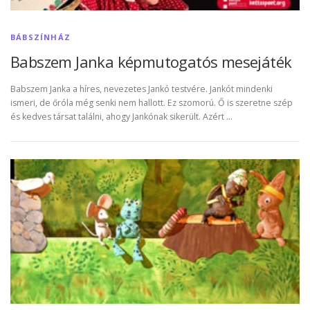
BÁBSZÍNHÁZ
Babszem Janka képmutogatós mesejáték
Babszem Janka a híres, nevezetes Jankó testvére. Jankót mindenki
ismeri, de őróla még senki nem hallott. Ez szomorú. Ő is szeretne szép
és kedves társat találni, ahogy Jankónak sikerült. Azért …