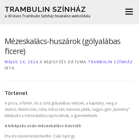
Tovább
TRAMBULIN SZÍNHÁZ
a
Menü
tartalomhoz
a 30 éves Trambulin Színház hivatalos weboldala
START
ÉLŐSZEREPLŐS
BÁBSZÍNHÁZAS
Mézeskalács-huszárok (gólyalábas
ficere)
GÓLYALÁBAS
MIKULÁSOS
KAPCSOLAT
MÁJUS 24, 2024
A BEJEGYZÉS DÁTUMA
TRAMBULIN SZÍNHÁZ
ÍRTA
Történet
A piros, a fehér, és a zöld gólyalábas vitézek, a kapitány, meg a
dobos. Masírozás, nóta, toborzás, katonás játék, vagyis igen „kemény”
kiképzés a mézeskalács-újoncoknak, a gyerekeknek.
A kiképzés után mézeskalács-kóstoló.
Írta és összemesterkedte: Csák György