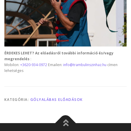
ÉRDEKES LEHET? Az előadásról további információ és/vagy
megrendelés
:
Mobilon:
+3620-934-0972
Emailen:
info@trambulinszinhaz.hu
címen
lehetséges
KATEGÓRIA:
GÓLYALÁBAS ELŐADÁSOK